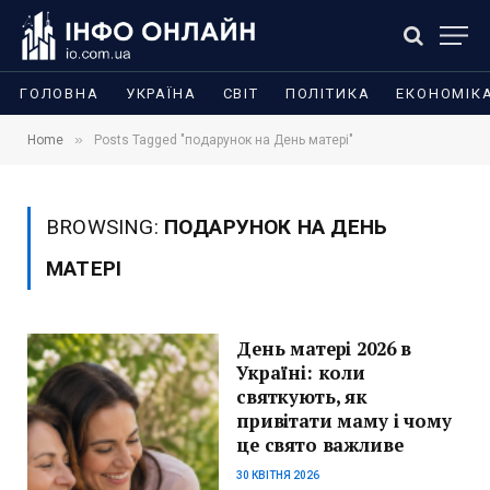
ГОЛОВНА
УКРАЇНА
СВІТ
ПОЛІТИКА
ЕКОНОМІК
»
Home
Posts Tagged "подарунок на День матері"
BROWSING:
ПОДАРУНОК НА ДЕНЬ
МАТЕРІ
День матері 2026 в
Україні: коли
святкують, як
привітати маму і чому
це свято важливе
30 КВІТНЯ 2026