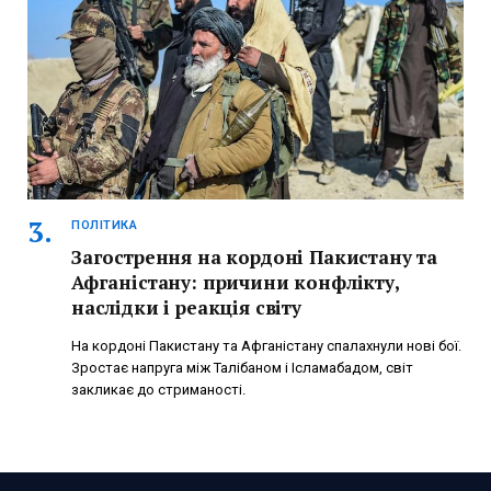
ПОЛІТИКА
Загострення на кордоні Пакистану та
Афганістану: причини конфлікту,
наслідки і реакція світу
На кордоні Пакистану та Афганістану спалахнули нові бої.
Зростає напруга між Талібаном і Ісламабадом, світ
закликає до стриманості.