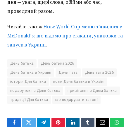
дня — увага, щирі слова, обійми або час,
проведений разом.
Читайте також
Нове World Cup меню з’явилося у
McDonald’s: що відомо про стакани, упаковки та
запуск в Україні
.
День батька
День батька 2026
День батька в Україні
День тата
День тата 2026
історія Дня батька
коли День батька в Україні
подарунок на День батька
привітання з Днем батька
традиції Дня батька
що подарувати татові
Facebook
Twitter
Telegram
Pinterest
LinkedIn
Tumblr
Email
Whats