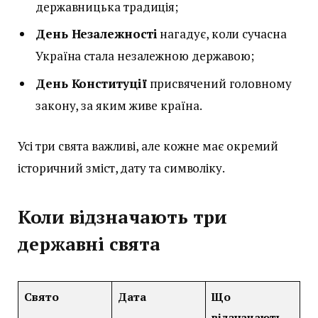
державницька традиція;
День Незалежності
нагадує, коли сучасна
Україна стала незалежною державою;
День Конституції
присвячений головному
закону, за яким живе країна.
Усі три свята важливі, але кожне має окремий
історичний зміст, дату та символіку.
Коли відзначають три
державні свята
Свято
Дата
Що
відзначають