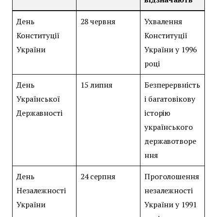
День
28 червня
Ухвалення
Конституції
Конституції
України
України у 1996
році
День
15 липня
Безперервність
Української
і багатовікову
Державності
історію
українського
державотворе
ння
День
24 серпня
Проголошення
Незалежності
незалежності
України
України у 1991