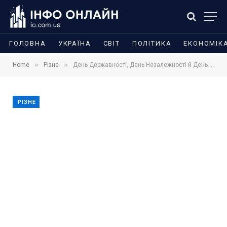
ГОЛОВНА
УКРАЇНА
СВІТ
ПОЛІТИКА
ЕКОНОМІК
»
»
Home
Різне
День Державності, День Незалежності й День Конституції: у чому різниця
РІЗНЕ