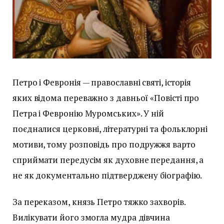
Петро і Февронія — православні святі, історія
яких відома переважно з давньої «Повісті про
Петра і Февронію Муромських». У ній
поєдналися церковні, літературні та фольклорні
мотиви, тому розповідь про подружжя варто
сприймати передусім як духовне передання, а
не як документально підтверджену біографію.
За переказом, князь Петро тяжко захворів.
Вилікувати його змогла мудра дівчина