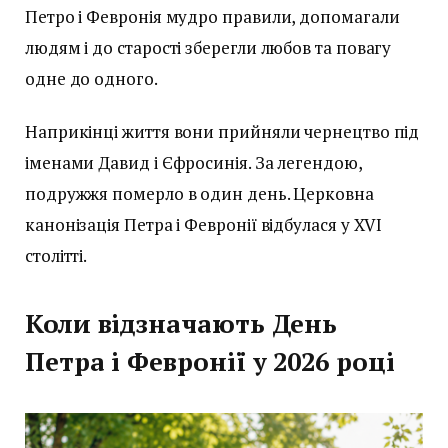
Петро і Февронія мудро правили, допомагали
людям і до старості зберегли любов та повагу
одне до одного.
Наприкінці життя вони прийняли чернецтво під
іменами Давид і Єфросинія. За легендою,
подружжя померло в один день. Церковна
канонізація Петра і Февронії відбулася у XVI
столітті.
Коли відзначають День
Петра і Февронії у 2026 році