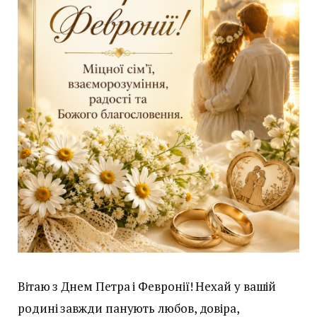
Вітаю з Днем Петра і Февронії! Нехай у вашій
родині завжди панують любов, довіра,