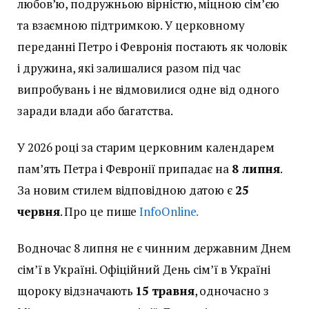
любов’ю, подружньою вірністю, міцною сім’єю
та взаємною підтримкою. У церковному
переданні Петро і Февронія постають як чоловік
і дружина, які залишалися разом під час
випробувань і не відмовилися одне від одного
заради влади або багатства.
У 2026 році за старим церковним календарем
пам’ять Петра і Февронії припадає на
8 липня
.
За новим стилем відповідною датою є
25
червня
. Про це пише
InfoOnline.
Водночас 8 липня не є чинним державним Днем
сім’ї в Україні. Офіційний День сім’ї в Україні
щороку відзначають
15 травня
, одночасно з