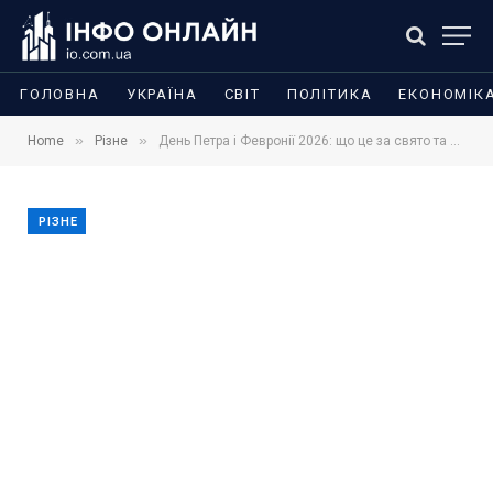
ГОЛОВНА
УКРАЇНА
СВІТ
ПОЛІТИКА
ЕКОНОМІК
»
»
Home
Різне
День Петра і Февронії 2026: що це за свято та красиві привітання
РІЗНЕ