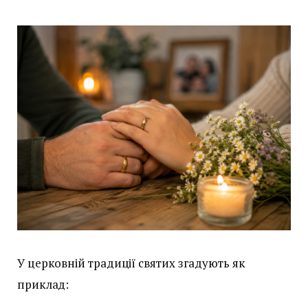
У церковній традиції святих згадують як
приклад: