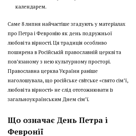
календарем.
Саме 8 липня найчастіше згадують у матеріалах
про Петра і Февронію як день подружньої
любові та вірності. Ця традиція особливо
поширена в Російській православній церкві та
пов’язаному з нею культурному просторі.
Православна церква України раніше
наголошувала, що російське світське «свято сім’ї,
любові та вірності» не слід ототожнювати із
загальноукраїнським Днем сім’ї.
Що означає День Петра і
Февронії