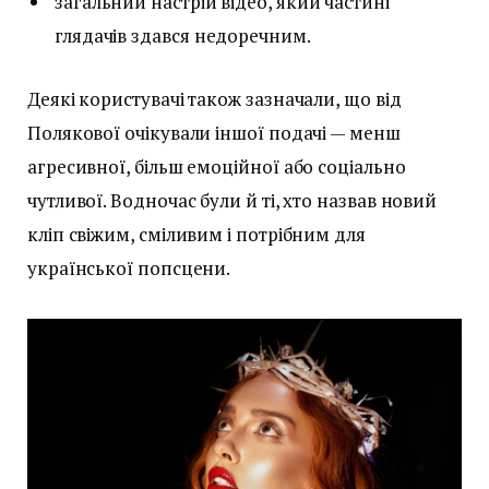
загальний настрій відео, який частині
глядачів здався недоречним.
Деякі користувачі також зазначали, що від
Полякової очікували іншої подачі — менш
агресивної, більш емоційної або соціально
чутливої. Водночас були й ті, хто назвав новий
кліп свіжим, сміливим і потрібним для
української попсцени.