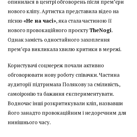
опинилася в центрі обговорень після прем’єри
нового кліпу. Артистка представила відео на
пісню
«Не на часі»
, яка стала частиною її
нового провокаційного проєкту
TheNogi
.
Однак замість одностайного захоплення
прем’єра викликала хвилю критики в мережі.
Користувачі соцмереж почали активно
обговорювати нову роботу співачки. Частина
аудиторії підтримала Полякову за сміливість,
самоіронію та бажання експериментувати.
Водночас інші розкритикували кліп, назвавши
його занадто провокаційним і недоречним для
нинішнього часу.