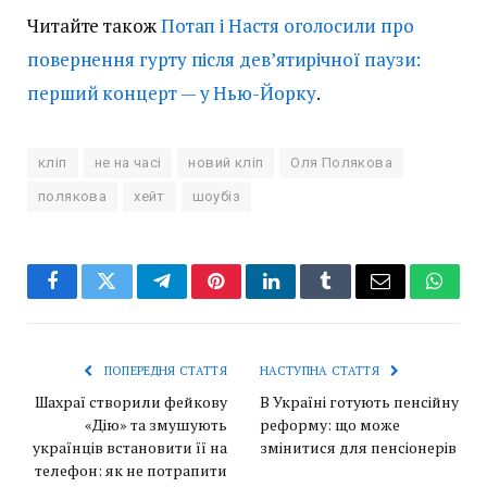
Читайте також
Потап і Настя оголосили про
повернення гурту після дев’ятирічної паузи:
перший концерт — у Нью-Йорку
.
кліп
не на часі
новий кліп
Оля Полякова
полякова
хейт
шоубіз
Facebook
Twitter
Telegram
Pinterest
LinkedIn
Tumblr
Email
Whats
ПОПЕРЕДНЯ СТАТТЯ
НАСТУПНА СТАТТЯ
Шахраї створили фейкову
В Україні готують пенсійну
«Дію» та змушують
реформу: що може
українців встановити її на
змінитися для пенсіонерів
телефон: як не потрапити