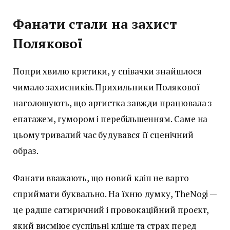
Фанати стали на захист
Полякової
Попри хвилю критики, у співачки знайшлося
чимало захисників. Прихильники Полякової
наголошують, що артистка завжди працювала з
епатажем, гумором і перебільшенням. Саме на
цьому тривалий час будувався її сценічний
образ.
Фанати вважають, що новий кліп не варто
сприймати буквально. На їхню думку, TheNogi —
це радше сатиричний і провокаційний проєкт,
який висміює суспільні кліше та страх перед