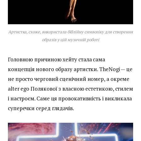
Артистка, схоже, використала біблійну символіку для створення
образів у цій музичній роботі
Головною причиною хейту стала сама
концепція нового образу артистки. TheNogi — це
не просто черговий сценічний номер, а окреме
alter ego Полякової з власною естетикою, стилем
і настроєм. Саме ця провокативність і викликала
суперечки серед глядачів.