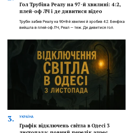
Гол Трубіна Реалу на 97-й хвилині: 4:2,
плей-оф ЛЧ і де дивитися відео
Трубін забив Реалу на 90+8-й хвилині й зробив 4:2. Бенфіка
вийшла в плей-оф ЛЧ, Реал — теж. Де дивитися гол.
УКРАЇНА
Графік відключень світла в Одесі 3
листопада: повний перелік адрес