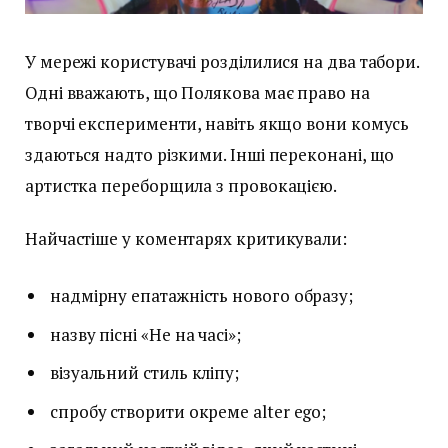
У мережі користувачі розділилися на два табори.
Одні вважають, що Полякова має право на
творчі експерименти, навіть якщо вони комусь
здаються надто різкими. Інші переконані, що
артистка переборщила з провокацією.
Найчастіше у коментарях критикували:
надмірну епатажність нового образу;
назву пісні «Не на часі»;
візуальний стиль кліпу;
спробу створити окреме alter ego;