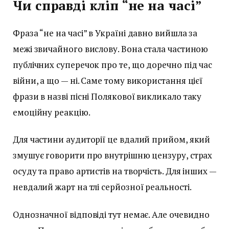
Чи справді кліп “не на часі”
Фраза “не на часі” в Україні давно вийшла за
межі звичайного вислову. Вона стала частиною
публічних суперечок про те, що доречно під час
війни, а що — ні. Саме тому використання цієї
фрази в назві пісні Полякової викликало таку
емоційну реакцію.
Для частини аудиторії це вдалий прийом, який
змушує говорити про внутрішню цензуру, страх
осуду та право артистів на творчість. Для інших —
невдалий жарт на тлі серйозної реальності.
Однозначної відповіді тут немає. Але очевидно