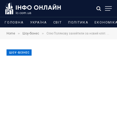
ГОЛОВНА
УКРАЇНА
СВІТ
ПОЛІТИКА
ЕКОНОМІК
»
»
Home
Шоу-бізнес
Олю Полякову захейтили за новий кліп: що не сподобалося українцям
ШОУ-БІЗНЕС