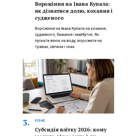
Ворожіння на Івана Купала:
як дізнатися долю, кохання і
судженого
Ворожіння на Івана Купала на кохання,
судженого, бажання і майбутнє. Як
пускати вінок на воду, ворожити на
травах, свічках і снах.
РІЗНЕ
Субсидія влітку 2026: кому