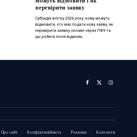
можуть відмовити і як
перевірити заявку
Субсидія влітку 2026 року: кому можуть
відмовити, хто має подати нову заяву, як
перевірити заявку онлайн через ПФУ та
що робити після відмови.
Facebook
X
Instagram
(Twitter)
Про сайт
Конфіденційність
Реклама
Контакти