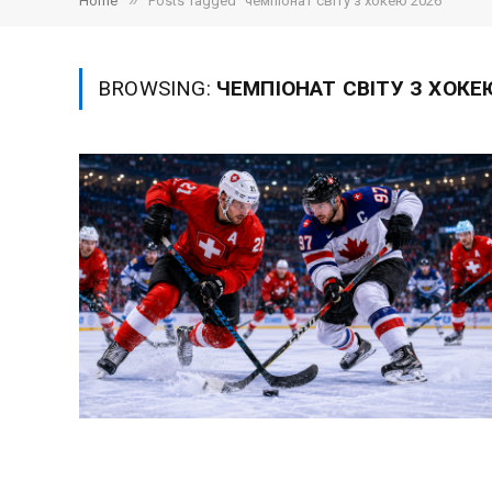
»
Home
Posts Tagged "чемпіонат світу з хокею 2026"
BROWSING:
ЧЕМПІОНАТ СВІТУ З ХОКЕ