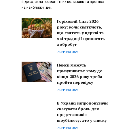
індекс, сила геомагнітних коливань та прогноз
на найближчі дні.
Горіховий Спас 2026
року: коли святкують,
що святять у церкві та
які традиції приносять
добробут
7 СЕРПНЯ 2026
Пенсії можуть
призупинити: кому до
кінця 2026 року треба
пройти перевірку
7 СЕРПНЯ 2026
В Україні запропонували
скасувати бронь для
представників
шоубізнесу: хто у списку
7 СЕРПНЯ 2026