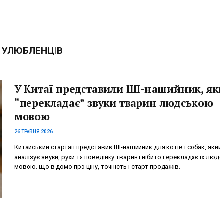
 УЛЮБЛЕНЦІВ
У Китаї представили ШІ-нашийник, як
“перекладає” звуки тварин людською
мовою
26 ТРАВНЯ 2026
Китайський стартап представив ШІ-нашийник для котів і собак, яки
аналізує звуки, рухи та поведінку тварин і нібито перекладає їх лю
мовою. Що відомо про ціну, точність і старт продажів.