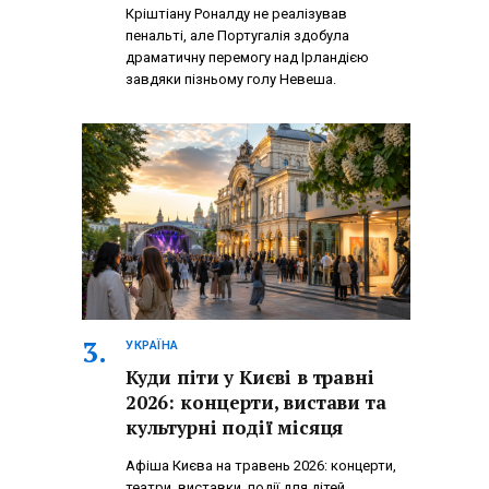
Кріштіану Роналду не реалізував
пенальті, але Португалія здобула
драматичну перемогу над Ірландією
завдяки пізньому голу Невеша.
УКРАЇНА
Куди піти у Києві в травні
2026: концерти, вистави та
культурні події місяця
Афіша Києва на травень 2026: концерти,
театри, виставки, події для дітей,