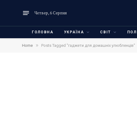
Четвер, 6 Серпня
ГОЛОВНА
УКРАЇНА
СВІТ
ПОЛ
»
Home
Posts Tagged "гаджети для домашніх улюбленців"