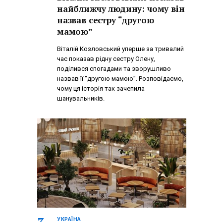
найближчу людину: чому він
назвав сестру “другою
мамою”
Віталій Козловський уперше за тривалий
час показав рідну сестру Олену,
поділився спогадами та зворушливо
назвав її “другою мамою”. Розповідаємо,
чому ця історія так зачепила
шанувальників.
УКРАЇНА