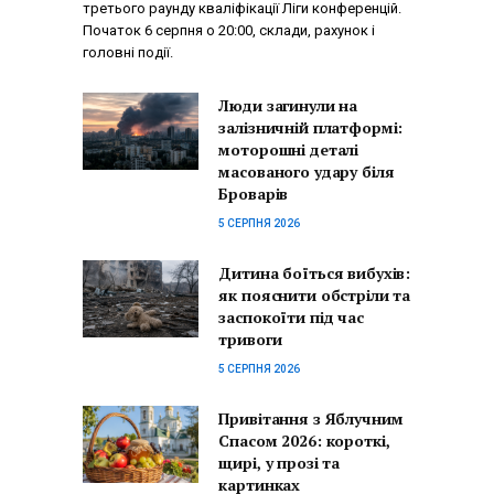
третього раунду кваліфікації Ліги конференцій.
Початок 6 серпня о 20:00, склади, рахунок і
головні події.
Люди загинули на
залізничній платформі:
моторошні деталі
масованого удару біля
Броварів
5 СЕРПНЯ 2026
Дитина боїться вибухів:
як пояснити обстріли та
заспокоїти під час
тривоги
5 СЕРПНЯ 2026
Привітання з Яблучним
Спасом 2026: короткі,
щирі, у прозі та
картинках