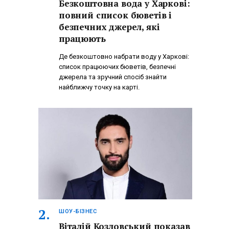
Безкоштовна вода у Харкові:
повний список бюветів і
безпечних джерел, які
працюють
Де безкоштовно набрати воду у Харкові:
список працюючих бюветів, безпечні
джерела та зручний спосіб знайти
найближчу точку на карті.
ШОУ-БІЗНЕС
Віталій Козловський показав