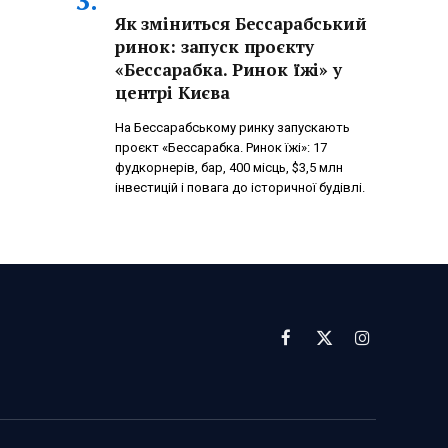
Як зміниться Бессарабський
ринок: запуск проєкту
«Бессарабка. Ринок їжі» у
центрі Києва
На Бессарабському ринку запускають
проєкт «Бессарабка. Ринок їжі»: 17
фудкорнерів, бар, 400 місць, $3,5 млн
інвестицій і повага до історичної будівлі.
Facebook
X
Instagram
(Twitter)