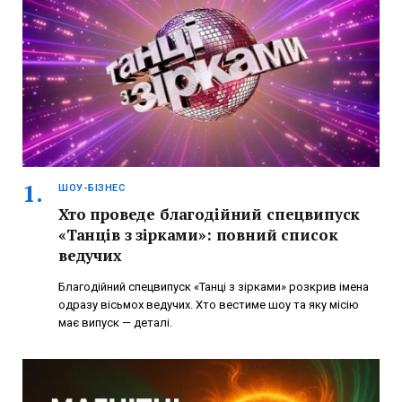
ШОУ-БІЗНЕС
Хто проведе благодійний спецвипуск
«Танців з зірками»: повний список
ведучих
Благодійний спецвипуск «Танці з зірками» розкрив імена
одразу вісьмох ведучих. Хто вестиме шоу та яку місію
має випуск — деталі.