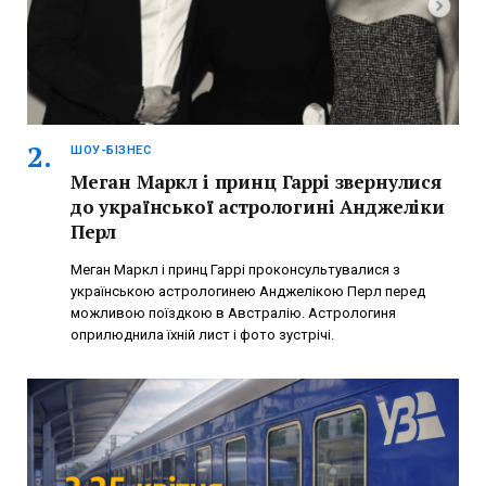
ШОУ-БІЗНЕС
Меган Маркл і принц Гаррі звернулися
до української астрологині Анджеліки
Перл
Меган Маркл і принц Гаррі проконсультувалися з
українською астрологинею Анджелікою Перл перед
можливою поїздкою в Австралію. Астрологиня
оприлюднила їхній лист і фото зустрічі.