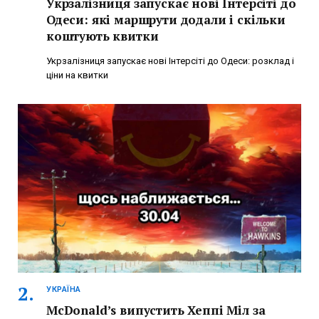
Укрзалізниця запускає нові Інтерсіті до
Одеси: які маршрути додали і скільки
коштують квитки
Укрзалізниця запускає нові Інтерсіті до Одеси: розклад і
ціни на квитки
УКРАЇНА
McDonald’s випустить Хеппі Міл за