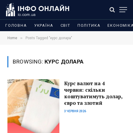
ГОЛОВНА
УКРАЇНА
СВІТ
ПОЛІТИКА
ЕКОНОМІК
»
Home
Posts Tagged "курс долара"
BROWSING:
КУРС ДОЛАРА
Курс валют на 4
червня: скільки
коштуватимуть долар,
євро та злотий
3 ЧЕРВНЯ 2026