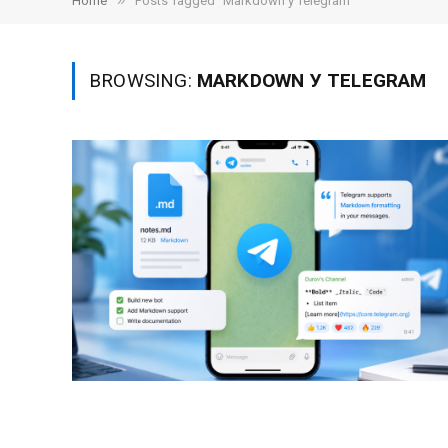
»
Home
Posts Tagged "Markdown у Telegram"
BROWSING:
MARKDOWN У TELEGRAM