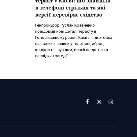
теракт у Києві: що знайшли
в телефоні стрільця та які
версії перевіряє слідство
Генпрокурор Руслан Кравченко
повідомив нові деталі теракту в
Голосіївському районі Києва: підготовка
нападника, записи у телефоні, зброя,
конфлікт із сусідом, версії слідства та
наслідки трагедії.
Facebook
X
Instagram
(Twitter)