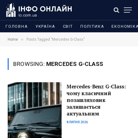
ГОЛОВНА
УКРАЇНА
СВІТ
ПОЛІТИКА
ЕКОНОМІК
»
Home
Posts Tagged "Mercedes G-Class"
BROWSING:
MERCEDES G-CLASS
Mercedes-Benz G-Class:
чому класичний
позашляховик
залишається
актуальним
8 ЛИПНЯ 2026