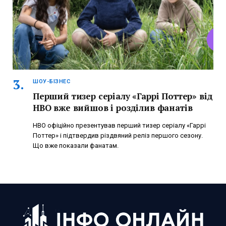
ШОУ-БІЗНЕС
Перший тизер серіалу «Гаррі Поттер» від
HBO вже вийшов і розділив фанатів
HBO офіційно презентував перший тизер серіалу «Гаррі
Поттер» і підтвердив різдвяний реліз першого сезону.
Що вже показали фанатам.