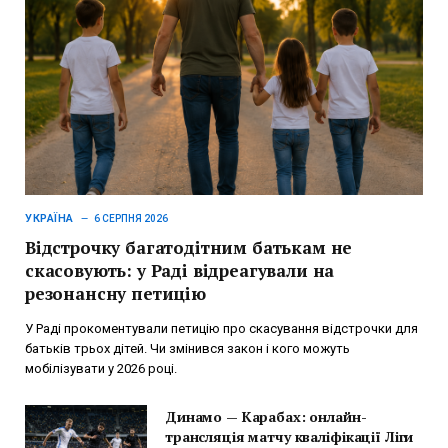
УКРАЇНА
6 СЕРПНЯ 2026
Відстрочку багатодітним батькам не
скасовують: у Раді відреагували на
резонансну петицію
У Раді прокоментували петицію про скасування відстрочки для
батьків трьох дітей. Чи змінився закон і кого можуть
мобілізувати у 2026 році.
Динамо — Карабах: онлайн-
трансляція матчу кваліфікації Ліги