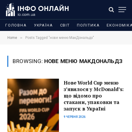
ГОЛОВНА
УКРАЇНА
СВІТ
ПОЛІТИКА
ЕКОНОМІК
»
Home
Posts Tagged "нове меню МакДональдз"
BROWSING:
НОВЕ МЕНЮ МАКДОНАЛЬДЗ
Нове World Cup меню
з’явилося у McDonald’s:
що відомо про
стакани, упаковки та
запуск в Україні
9 ЧЕРВНЯ 2026