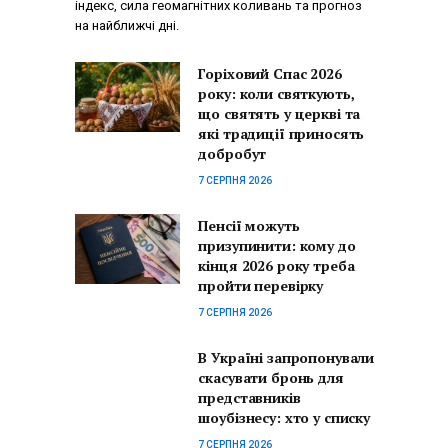
індекс, сила геомагнітних коливань та прогноз
на найближчі дні.
Горіховий Спас 2026
року: коли святкують,
що святять у церкві та
які традиції приносять
добробут
7 СЕРПНЯ 2026
Пенсії можуть
призупинити: кому до
кінця 2026 року треба
пройти перевірку
7 СЕРПНЯ 2026
В Україні запропонували
скасувати бронь для
представників
шоубізнесу: хто у списку
7 СЕРПНЯ 2026