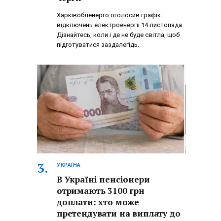
Харківобленерго оголосив графік
відключень електроенергії 14 листопада.
Дізнайтесь, коли і де не буде світла, щоб
підготуватися заздалегідь.
УКРАЇНА
В Україні пенсіонери
отримають 3100 грн
доплати: хто може
претендувати на виплату до