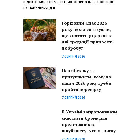
індекс, сила геомагнітних коливань та прогноз
на найближчі дні.
Горіховий Спас 2026
року: коли святкують,
що святять у церкві та
які традиції приносять
добробут
7 СЕРПНЯ 2026
Пенсії можуть
призупинити: кому до
кінця 2026 року треба
пройти перевірку
7 СЕРПНЯ 2026
В Україні запропонували
скасувати бронь для
представників
шоубізнесу: хто у списку
7 СЕРПНЯ 2026