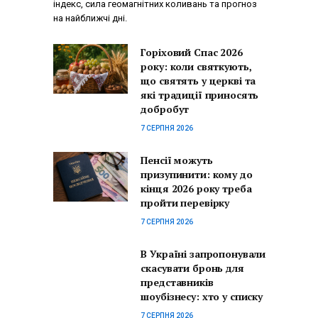
індекс, сила геомагнітних коливань та прогноз
на найближчі дні.
Горіховий Спас 2026
року: коли святкують,
що святять у церкві та
які традиції приносять
добробут
7 СЕРПНЯ 2026
Пенсії можуть
призупинити: кому до
кінця 2026 року треба
пройти перевірку
7 СЕРПНЯ 2026
В Україні запропонували
скасувати бронь для
представників
шоубізнесу: хто у списку
7 СЕРПНЯ 2026