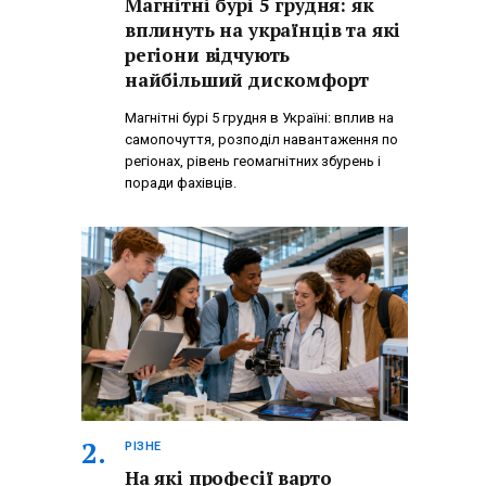
Магнітні бурі 5 грудня: як
вплинуть на українців та які
регіони відчують
найбільший дискомфорт
Магнітні бурі 5 грудня в Україні: вплив на
самопочуття, розподіл навантаження по
регіонах, рівень геомагнітних збурень і
поради фахівців.
РІЗНЕ
На які професії варто