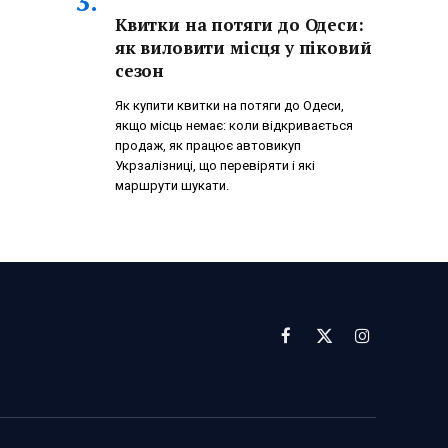
Квитки на потяги до Одеси:
як виловити місця у піковий
сезон
Як купити квитки на потяги до Одеси,
якщо місць немає: коли відкривається
продаж, як працює автовикуп
Укрзалізниці, що перевіряти і які
маршрути шукати.
Facebook
X
Instagram
(Twitter)