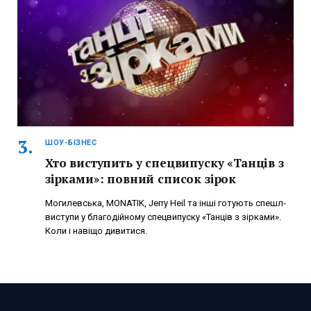
ШОУ-БІЗНЕС
Хто виступить у спецвипуску «Танців з
зірками»: повний список зірок
Могилевська, MONATIK, Jerry Heil та інші готують спешл-
виступи у благодійному спецвипуску «Танців з зірками».
Коли і навіщо дивитися.