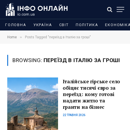
ГОЛОВНА
УКРАЇНА
СВІТ
ПОЛІТИКА
ЕКОНОМІК
»
Home
Posts Tagged "переїзд в Італію за гроші"
BROWSING:
ПЕРЕЇЗД В ІТАЛІЮ ЗА ГРОШІ
Італійське гірське село
обіцяє тисячі євро за
переїзд: кому готові
надати житло та
гранти на бізнес
22 ТРАВНЯ 2026