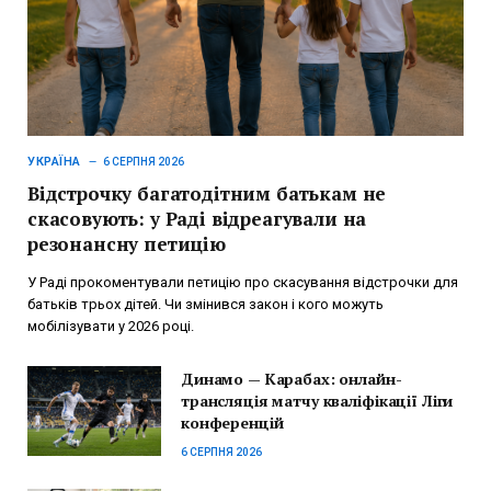
УКРАЇНА
6 СЕРПНЯ 2026
Відстрочку багатодітним батькам не
скасовують: у Раді відреагували на
резонансну петицію
У Раді прокоментували петицію про скасування відстрочки для
батьків трьох дітей. Чи змінився закон і кого можуть
мобілізувати у 2026 році.
Динамо — Карабах: онлайн-
трансляція матчу кваліфікації Ліги
конференцій
6 СЕРПНЯ 2026