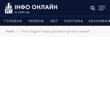
ГОЛОВНА
УКРАЇНА
СВІТ
ПОЛІТИКА
ЕКОНОМІК
»
Home
Posts Tagged "перша допомога при укусі павука"