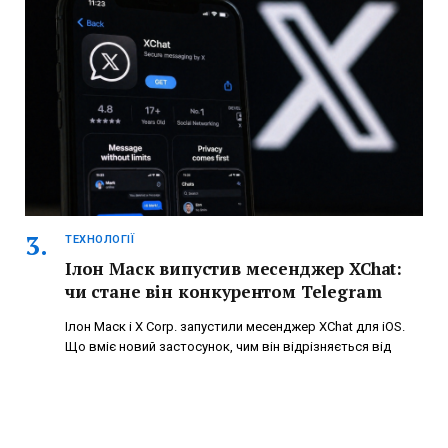
ТЕХНОЛОГІЇ
Ілон Маск випустив месенджер XChat:
чи стане він конкурентом Telegram
Ілон Маск і X Corp. запустили месенджер XChat для iOS.
Що вміє новий застосунок, чим він відрізняється від
Telegram, які має функції, переваги, ризики та чи варто
його встановлювати.