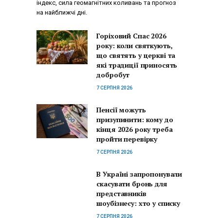
індекс, сила геомагнітних коливань та прогноз
на найближчі дні.
Горіховий Спас 2026
року: коли святкують,
що святять у церкві та
які традиції приносять
добробут
7 СЕРПНЯ 2026
Пенсії можуть
призупинити: кому до
кінця 2026 року треба
пройти перевірку
7 СЕРПНЯ 2026
В Україні запропонували
скасувати бронь для
представників
шоубізнесу: хто у списку
7 СЕРПНЯ 2026