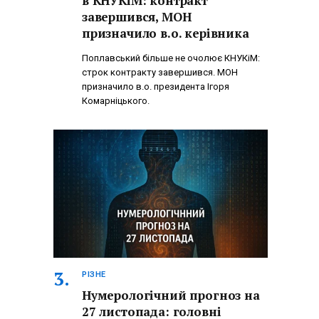
в КНУКіМ: контракт
завершився, МОН
призначило в.о. керівника
Поплавський більше не очолює КНУКіМ:
строк контракту завершився. МОН
призначило в.о. президента Ігоря
Комарніцького.
РІЗНЕ
Нумерологічний прогноз на
27 листопада: головні