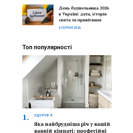
День будівельника 2026
в Україні: дата, історія
свята та привітання
6 СЕРПНЯ 2026
Топ популярності
ЗДОРОВ`Я
Яка найбрудніша річ у вашій
ванній кімнаті: професійні