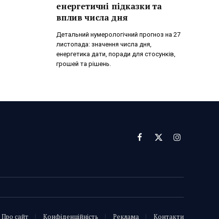
енергетичні підказки та
вплив числа дня
Детальний нумерологічний прогноз на 27
листопада: значення числа дня,
енергетика дати, поради для стосунків,
грошей та рішень.
Facebook
X
Instagram
(Twitter)
Про сайт
Конфіденційність
Реклама
Контакти