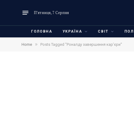
П’ятниця, 7 Серпня
ГОЛОВНА
УКРАЇНА
СВІТ
ПОЛ
»
Home
Posts Tagged "Роналду завершення кар’єри"