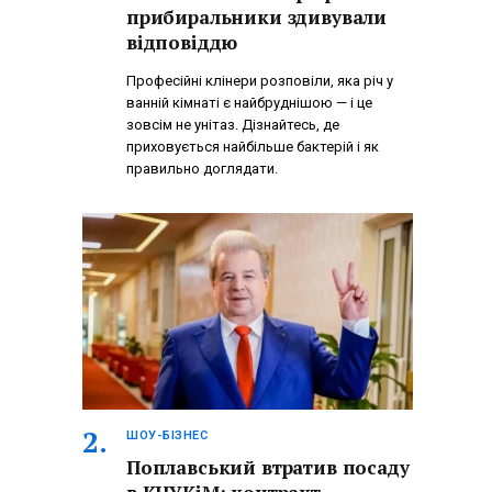
прибиральники здивували
відповіддю
Професійні клінери розповіли, яка річ у
ванній кімнаті є найбруднішою — і це
зовсім не унітаз. Дізнайтесь, де
приховується найбільше бактерій і як
правильно доглядати.
ШОУ-БІЗНЕС
Поплавський втратив посаду