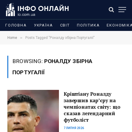
ГОЛОВНА
УКРАЇНА
СВІТ
ПОЛІТИКА
ЕКОНОМІК
»
Home
Posts Tagged "Роналду збірна Португалії"
BROWSING:
РОНАЛДУ ЗБІРНА
ПОРТУГАЛІЇ
Кріштіану Роналду
завершив кар’єру на
чемпіонатах світу: що
сказав легендарний
футболіст
7 ЛИПНЯ 2026