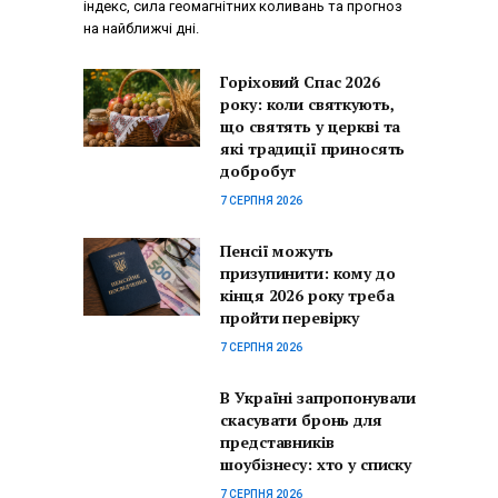
індекс, сила геомагнітних коливань та прогноз
на найближчі дні.
Горіховий Спас 2026
року: коли святкують,
що святять у церкві та
які традиції приносять
добробут
7 СЕРПНЯ 2026
Пенсії можуть
призупинити: кому до
кінця 2026 року треба
пройти перевірку
7 СЕРПНЯ 2026
В Україні запропонували
скасувати бронь для
представників
шоубізнесу: хто у списку
7 СЕРПНЯ 2026