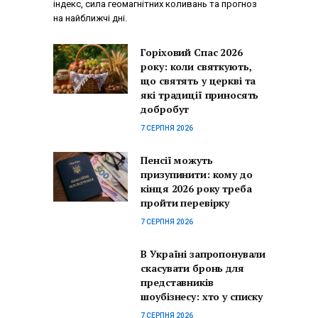
індекс, сила геомагнітних коливань та прогноз
на найближчі дні.
Горіховий Спас 2026
року: коли святкують,
що святять у церкві та
які традиції приносять
добробут
7 СЕРПНЯ 2026
Пенсії можуть
призупинити: кому до
кінця 2026 року треба
пройти перевірку
7 СЕРПНЯ 2026
В Україні запропонували
скасувати бронь для
представників
шоубізнесу: хто у списку
7 СЕРПНЯ 2026