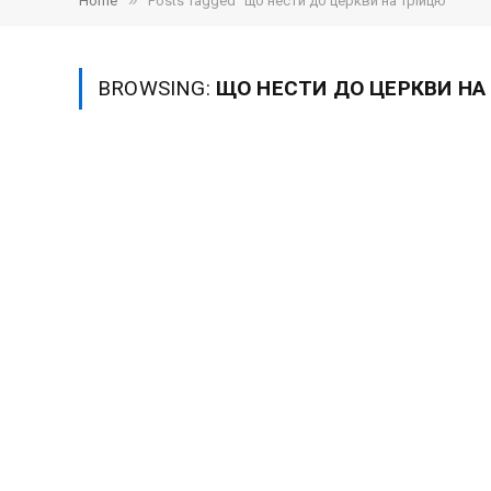
»
Home
Posts Tagged "що нести до церкви на Трійцю"
BROWSING:
ЩО НЕСТИ ДО ЦЕРКВИ НА