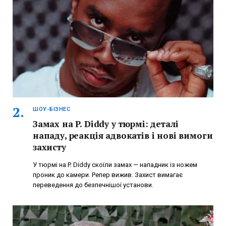
ШОУ-БІЗНЕС
Замах на P. Diddy у тюрмі: деталі
нападу, реакція адвокатів і нові вимоги
захисту
У тюрмі на P. Diddy скоїли замах — нападник із ножем
проник до камери. Репер вижив. Захист вимагає
переведення до безпечнішої установи.