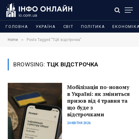
ГОЛОВНА
УКРАЇНА
СВІТ
ПОЛІТИКА
ЕКОНОМІК
»
Home
Posts Tagged "ТЦК відстрочка"
BROWSING:
ТЦК ВІДСТРОЧКА
Мобілізація по-новому
в Україні: як зміниться
призов від 4 травня та
що буде з
відстрочками
24 КВІТНЯ 2026