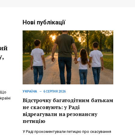
Нові публікації
кий
у,
УКРАЇНА
. Що
6 СЕРПНЯ 2026
країні
Відстрочку багатодітним батькам
не скасовують: у Раді
відреагували на резонансну
петицію
У Раді прокоментували петицію про скасування