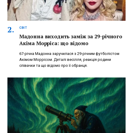
СВІТ
Мадонна виходить заміж за 29-річного
Акіма Морріса: що відомо
67-річна Мадонна заручилася з 29-річним футболістом
Акімом Моррісом. Деталі весілля, реакція родини
співачки та що відомо про її обранця.