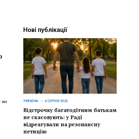
Нові публікації
о
УКРАЇНА
 які
6 СЕРПНЯ 2026
Відстрочку багатодітним батькам
не скасовують: у Раді
відреагували на резонансну
петицію