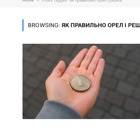
»
Home
Posts Tagged "як правильно орел і решка"
BROWSING:
ЯК ПРАВИЛЬНО ОРЕЛ І РЕ