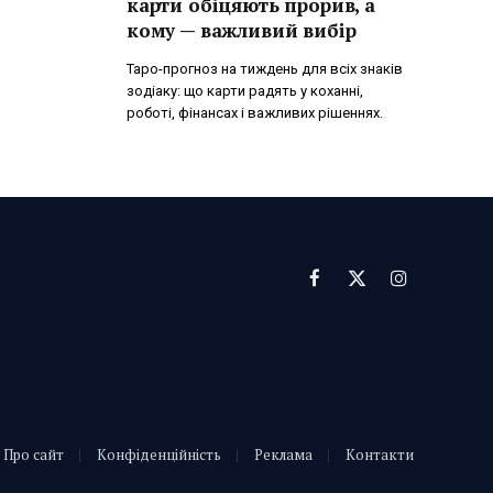
карти обіцяють прорив, а
кому — важливий вибір
Таро-прогноз на тиждень для всіх знаків
зодіаку: що карти радять у коханні,
роботі, фінансах і важливих рішеннях.
Facebook
X
Instagram
(Twitter)
Про сайт
Конфіденційність
Реклама
Контакти