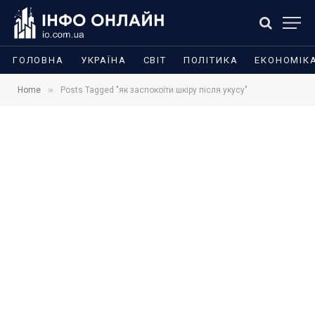
ГОЛОВНА
УКРАЇНА
СВІТ
ПОЛІТИКА
ЕКОНОМІК
»
Home
Posts Tagged "як заспокоїти шкіру після укусу"