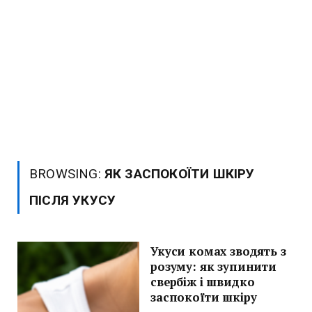
BROWSING:
ЯК ЗАСПОКОЇТИ ШКІРУ
ПІСЛЯ УКУСУ
Укуси комах зводять з
розуму: як зупинити
свербіж і швидко
заспокоїти шкіру