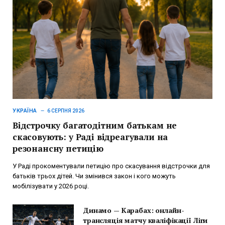
УКРАЇНА
6 СЕРПНЯ 2026
Відстрочку багатодітним батькам не
скасовують: у Раді відреагували на
резонансну петицію
У Раді прокоментували петицію про скасування відстрочки для
батьків трьох дітей. Чи змінився закон і кого можуть
мобілізувати у 2026 році.
Динамо — Карабах: онлайн-
трансляція матчу кваліфікації Ліги