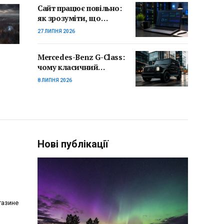
Сайт працює повільно:
як зрозуміти, що
проблема в хостингу
27 ЛИПНЯ 2026
Mercedes-Benz G-Class:
чому класичний
позашляховик
8 ЛИПНЯ 2026
залишається
актуальним
Нові публікації
газине