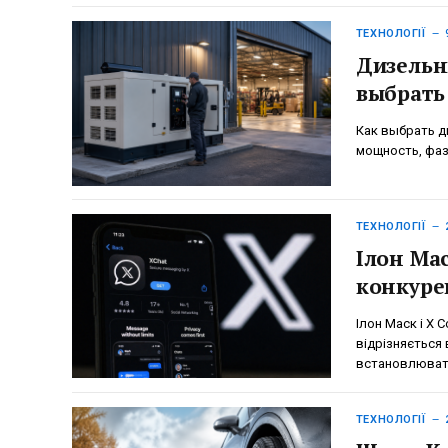
ТЕХНОЛОГІЇ
Дизельн
выбрать
Как выбрать д
мощность, фаз
ТЕХНОЛОГІЇ
Ілон Мас
конкуре
Ілон Маск і X 
відрізняється в
встановлюват
ТЕХНОЛОГІЇ