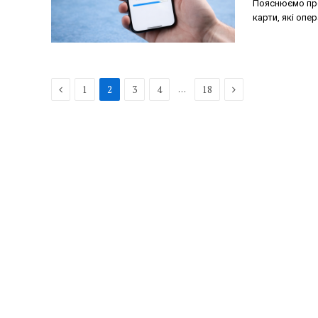
Пояснюємо прос
карти, які опе
Previous
Next
…
1
2
3
4
18