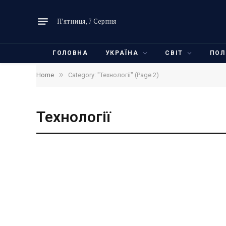
П’ятниця, 7 Серпня
ГОЛОВНА
УКРАЇНА
СВІТ
ПОЛ
»
Home
Category: "Технології" (Page 2)
Технології