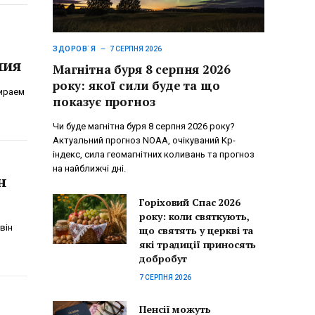
ЗДОРОВ`Я
7 СЕРПНЯ 2026
ния
Магнітна буря 8 серпня 2026
року: якої сили буде та що
бираем
показує прогноз
Чи буде магнітна буря 8 серпня 2026 року?
Актуальний прогноз NOAA, очікуваний Kp-
індекс, сила геомагнітних коливань та прогноз
на найближчі дні.
н
Горіховий Спас 2026
року: коли святкують,
він
що святять у церкві та
які традиції приносять
добробут
7 СЕРПНЯ 2026
Пенсії можуть