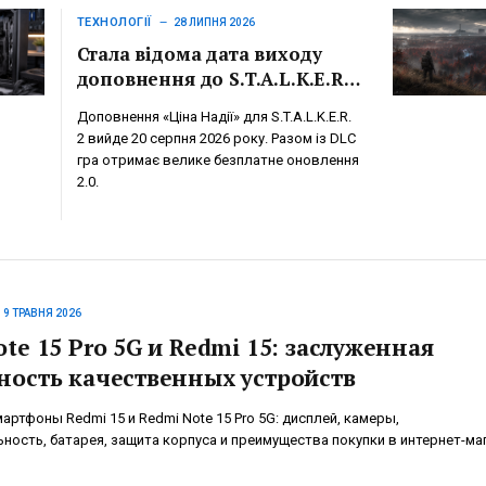
ТЕХНОЛОГІЇ
28 ЛИПНЯ 2026
Стала відома дата виходу
доповнення до S.T.A.L.K.E.R.
2: коли вийде «Ціна Надії»
Доповнення «Ціна Надії» для S.T.A.L.K.E.R.
2 вийде 20 серпня 2026 року. Разом із DLC
гра отримає велике безплатне оновлення
2.0.
19 ТРАВНЯ 2026
te 15 Pro 5G и Redmi 15: заслуженная
ность качественных устройств
ртфоны Redmi 15 и Redmi Note 15 Pro 5G: дисплей, камеры,
ность, батарея, защита корпуса и преимущества покупки в интернет-ма