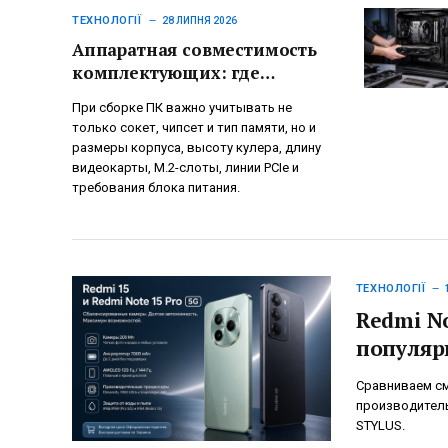
ТЕХНОЛОГІЇ
28 ЛИПНЯ 2026
Аппаратная совместимость
комплектующих: где
ошибаются даже опытные
При сборке ПК важно учитывать не
сборщики ПК
только сокет, чипсет и тип памяти, но и
размеры корпуса, высоту кулера, длину
видеокарты, M.2-слоты, линии PCIe и
требования блока питания.
ТЕХНОЛОГІЇ
Redmi No
популяр
Сравниваем сма
производитель
STYLUS.