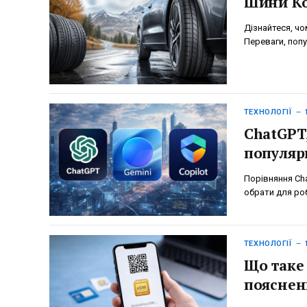
Шини Ко
Дізнайтеся, ч
Переваги, попу
ТЕХНОЛОГІЇ
ChatGPT,
популярн
Порівняння Chat
обрати для роб
ТЕХНОЛОГІЇ
Що таке 
пояснен