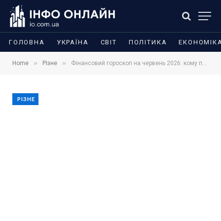
ГОЛОВНА
УКРАЇНА
СВІТ
ПОЛІТИКА
ЕКОНОМІК
»
»
Home
Різне
Фінансовий гороскоп на червень 2026: кому пощастить із фінансами, а кому варто економити
РІЗНЕ