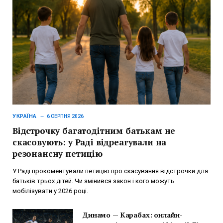
УКРАЇНА
6 СЕРПНЯ 2026
Відстрочку багатодітним батькам не
скасовують: у Раді відреагували на
резонансну петицію
У Раді прокоментували петицію про скасування відстрочки для
батьків трьох дітей. Чи змінився закон і кого можуть
мобілізувати у 2026 році.
Динамо — Карабах: онлайн-