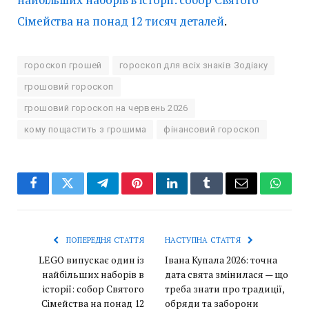
Сімейства на понад 12 тисяч деталей
.
гороскоп грошей
гороскоп для всіх знаків Зодіаку
грошовий гороскоп
грошовий гороскоп на червень 2026
кому пощастить з грошима
фінансовий гороскоп
Facebook
Twitter
Telegram
Pinterest
LinkedIn
Tumblr
Email
Whats
ПОПЕРЕДНЯ СТАТТЯ
НАСТУПНА СТАТТЯ
LEGO випускає один із
Івана Купала 2026: точна
найбільших наборів в
дата свята змінилася — що
історії: собор Святого
треба знати про традиції,
Сімейства на понад 12
обряди та заборони