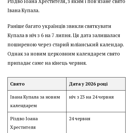
Різдво Іоана Хрестителя, з яким і пов’язане свято
Івана Купала.
Раніше багато українців звикли святкувати
Купала в ніч з 6 на 7 липня. Ця дата залишалася
поширеною через старий юліанський календар.
Однак за новим церковним календарем свято
припадає саме на кінець червня.
Свято
Дата у 2026 році
Івана Купала за новим
ніч з 23 на 24 червня
календарем
Різдво Іоана
24 червня
Хрестителя