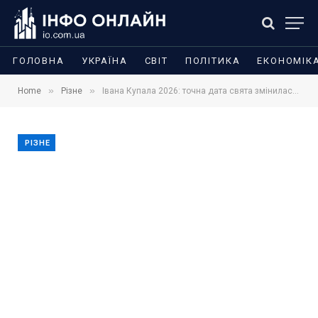
ГОЛОВНА
УКРАЇНА
СВІТ
ПОЛІТИКА
ЕКОНОМІК
»
»
Home
Різне
Івана Купала 2026: точна дата свята змінилася — що треба знати про традиції, обряди та заборони
РІЗНЕ