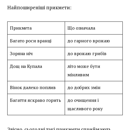
Найпоширеніші прикмети:
Прикмета
Що означала
Багато роси вранці
до гарного врожаю
Зоряна ніч
до врожаю грибів
Дощ на Купала
літо може бути
мінливим
Вінок далеко поплив
до добрих змін
Багаття яскраво горить
до очищення і
щасливого року
Звісно, сьогодні такі прикмети сприймають