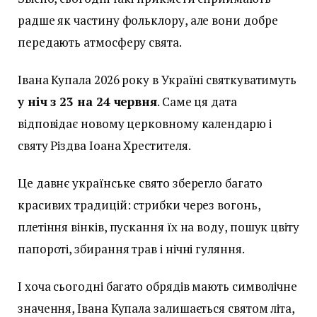
радше як частину фольклору, але вони добре
передають атмосферу свята.
Івана Купала 2026 року в Україні святкуватимуть
у ніч з 23 на 24 червня
. Саме ця дата
відповідає новому церковному календарю і
святу Різдва Іоана Хрестителя.
Це давнє українське свято зберегло багато
красивих традицій: стрибки через вогонь,
плетіння вінків, пускання їх на воду, пошук цвіту
папороті, збирання трав і нічні гуляння.
І хоча сьогодні багато обрядів мають символічне
значення, Івана Купала залишається святом літа,