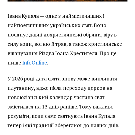
Івана Купала — одне з наймістичніших і
найпоетичніших українських свят. Воно
поєднує давні дохристиянські обряди, віру в
силу води, вогню й трав, а також християнське
вшанування Різдва Іоана Хрестителя. Про це
пише
InfoOnline
.
У 2026 році дата свята знову може викликати
плутанину, адже після переходу церков на
новоюліанський календар частина свят
змістилася на 13 днів раніше. Тому важливо
розуміти, коли саме святкують Івана Купала
тепер і які традиції збереглися до наших днів.