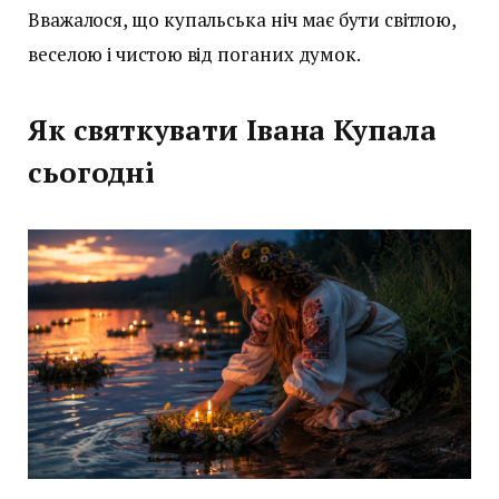
Вважалося, що купальська ніч має бути світлою,
веселою і чистою від поганих думок.
Як святкувати Івана Купала
сьогодні