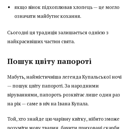
якщо вінок підхоплював хлопець — це могло
означати майбутнє кохання.
Сьогодні ця традиція залишається однією з
найкрасивіших частин свята.
Пошук цвіту папороті
Мабуть, наймістичніша легенда Купальської ночі
— пошук цвіту папороті. За народними
віруваннями, папороть розквітає лише один раз
на рік — саме в ніч на Івана Купала.
Той, хто знайде цю чарівну квітку, нібито зможе
розуміти мову тварин, бачити приховані скарби