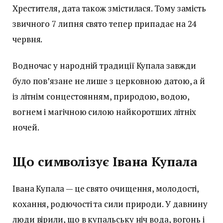
Хрестителя, дата також змістилася. Тому замість
звичного 7 липня свято тепер припадає на 24
червня.
Водночас у народній традиції Купала завжди
було пов’язане не лише з церковною датою, а й
із літнім сонцестоянням, природою, водою,
вогнем і магічною силою найкоротших літніх
ночей.
Що символізує Івана Купала
Івана Купала — це свято очищення, молодості,
кохання, родючості та сили природи. У давнину
люди вірили, що в купальську ніч вода, вогонь і