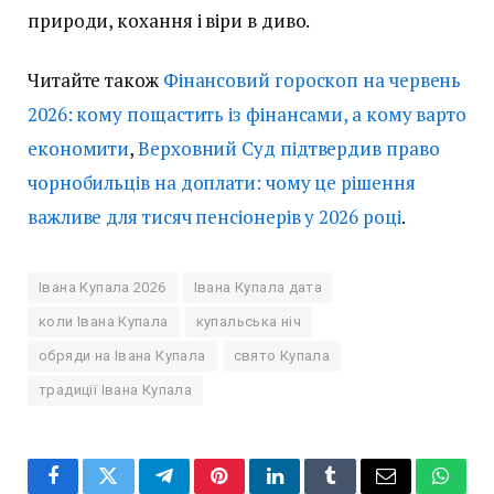
природи, кохання і віри в диво.
Читайте також
Фінансовий гороскоп на червень
2026: кому пощастить із фінансами, а кому варто
економити
,
Верховний Суд підтвердив право
чорнобильців на доплати: чому це рішення
важливе для тисяч пенсіонерів у 2026 році
.
Івана Купала 2026
Івана Купала дата
коли Івана Купала
купальська ніч
обряди на Івана Купала
свято Купала
традиції Івана Купала
Facebook
Twitter
Telegram
Pinterest
LinkedIn
Tumblr
Email
Whats