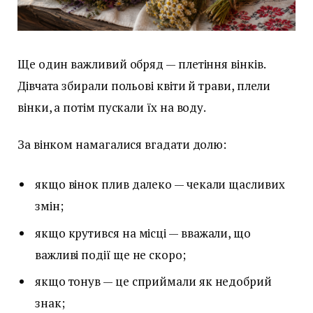
Ще один важливий обряд — плетіння вінків.
Дівчата збирали польові квіти й трави, плели
вінки, а потім пускали їх на воду.
За вінком намагалися вгадати долю:
якщо вінок плив далеко — чекали щасливих
змін;
якщо крутився на місці — вважали, що
важливі події ще не скоро;
якщо тонув — це сприймали як недобрий
знак;