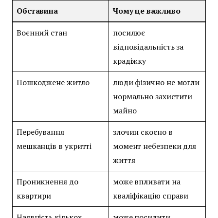
Обставина
Чому це важливо
Воєнний стан
посилює
відповідальність за
крадіжку
Пошкоджене житло
люди фізично не могли
нормально захистити
майно
Перебування
злочин скоєно в
мешканців в укритті
момент небезпеки для
життя
Проникнення до
може впливати на
квартири
кваліфікацію справи
Наявність кількох
може посилити