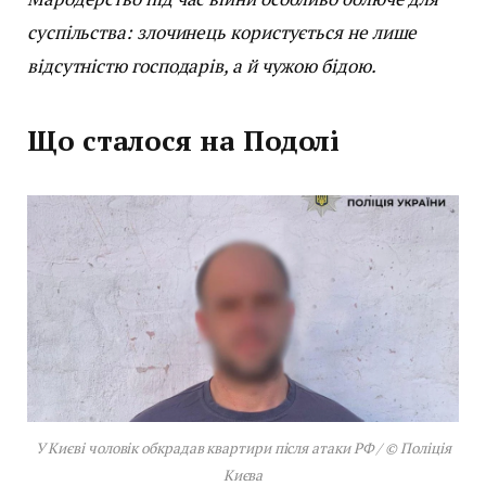
суспільства: злочинець користується не лише
відсутністю господарів, а й чужою бідою.
Що сталося на Подолі
У Києві чоловік обкрадав квартири після атаки РФ / © Поліція
Києва