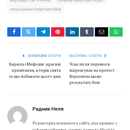
мародерство в Києві
обікрав квартири Поділ
пошкоджені квартири Київ
Facebook
Twitter
Telegram
Pinterest
LinkedIn
Tumblr
Email
Whats
ПОПЕРЕДНЯ СТАТТЯ
НАСТУПНА СТАТТЯ
Кирила і Мефодія: красиві
Усик після перемоги
привітання, історія свята
відреагував на протест
та що побажати цього дня
Верховена щодо
результату бою
Радник Неля
Редакторка новинного сайту, яка працює з
інформаційними, суспільними та lifestyle-