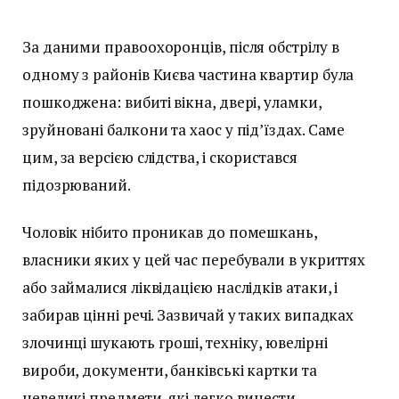
За даними правоохоронців, після обстрілу в
одному з районів Києва частина квартир була
пошкоджена: вибиті вікна, двері, уламки,
зруйновані балкони та хаос у під’їздах. Саме
цим, за версією слідства, і скористався
підозрюваний.
Чоловік нібито проникав до помешкань,
власники яких у цей час перебували в укриттях
або займалися ліквідацією наслідків атаки, і
забирав цінні речі. Зазвичай у таких випадках
злочинці шукають гроші, техніку, ювелірні
вироби, документи, банківські картки та
невеликі предмети, які легко винести