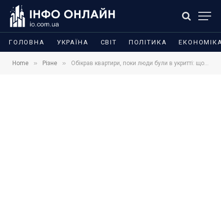
ГОЛОВНА
УКРАЇНА
СВІТ
ПОЛІТИКА
ЕКОНОМІК
»
»
Home
Різне
Обікрав квартири, поки люди були в укритті: що відомо про зухвалий злочин у Києві