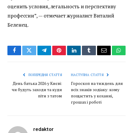
оценить условия, легальность и перспективу
профессии”, — отмечает журналист Виталий
Беленец.
Facebook
Twitter
Telegram
Pinterest
LinkedIn
Tumblr
Email
Whats
ПОПЕРЕДНЯ СТАТТЯ
НАСТУПНА СТАТТЯ
День батька 2026 у Києві:
Гороскоп на тиждень для
чи будуть заходи та куди
всіх знаків зодіаку: кому
піти з татом
пощастить у коханні,
грошах і роботі
redaktor