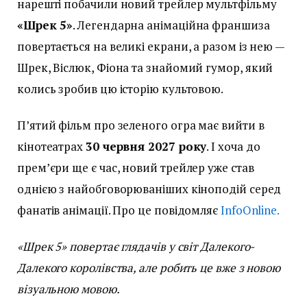
нарешті побачили новий трейлер мультфільму
«Шрек 5»
. Легендарна анімаційна франшиза
повертається на великі екрани, а разом із нею —
Шрек, Віслюк, Фіона та знайомий гумор, який
колись зробив цю історію культовою.
П’ятий фільм про зеленого огра має вийти в
кінотеатрах
30 червня 2027 року
. І хоча до
прем’єри ще є час, новий трейлер уже став
однією з найобговорюваніших кіноподій серед
фанатів анімації. Про це повідомляє
InfoOnline.
«Шрек 5» повертає глядачів у світ Далекого-
Далекого королівства, але робить це вже з новою
візуальною мовою.