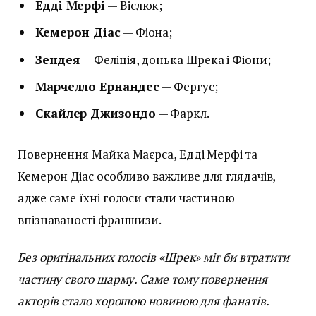
Едді Мерфі
— Віслюк;
Кемерон Діас
— Фіона;
Зендея
— Феліція, донька Шрека і Фіони;
Марчелло Ернандес
— Фергус;
Скайлер Джизондо
— Фаркл.
Повернення Майка Маєрса, Едді Мерфі та
Кемерон Діас особливо важливе для глядачів,
адже саме їхні голоси стали частиною
впізнаваності франшизи.
Без оригінальних голосів «Шрек» міг би втратити
частину свого шарму. Саме тому повернення
акторів стало хорошою новиною для фанатів.