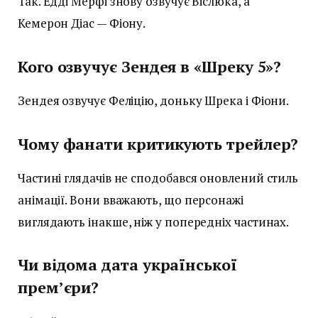
Так. Едді Мерфі знову озвучує Віслюка, а
Кемерон Діас — Фіону.
Кого озвучує Зендея в «Шреку 5»?
Зендея озвучує Феліцію, доньку Шрека і Фіони.
Чому фанати критикують трейлер?
Частині глядачів не сподобався оновлений стиль
анімації. Вони вважають, що персонажі
виглядають інакше, ніж у попередніх частинах.
Чи відома дата української
прем’єри?