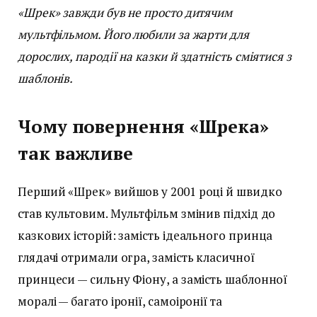
«Шрек» завжди був не просто дитячим
мультфільмом. Його любили за жарти для
дорослих, пародії на казки й здатність сміятися з
шаблонів.
Чому повернення «Шрека»
так важливе
Перший «Шрек» вийшов у 2001 році й швидко
став культовим. Мультфільм змінив підхід до
казкових історій: замість ідеального принца
глядачі отримали огра, замість класичної
принцеси — сильну Фіону, а замість шаблонної
моралі — багато іронії, самоіронії та