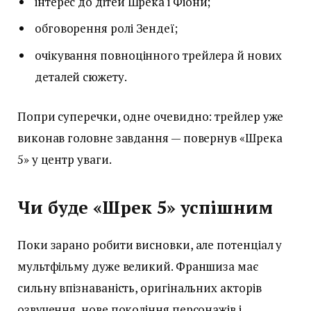
інтерес до дітей Шрека і Фіони;
обговорення ролі Зендеї;
очікування повноцінного трейлера й нових
деталей сюжету.
Попри суперечки, одне очевидно: трейлер уже
виконав головне завдання — повернув «Шрека
5» у центр уваги.
Чи буде «Шрек 5» успішним
Поки зарано робити висновки, але потенціал у
мультфільму дуже великий. Франшиза має
сильну впізнаваність, оригінальних акторів
озвучення, нове покоління персонажів і