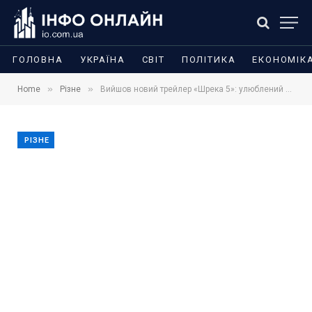
ГОЛОВНА
УКРАЇНА
СВІТ
ПОЛІТИКА
ЕКОНОМІК
»
»
Home
Різне
Вийшов новий трейлер «Шрека 5»: улюблений огр повертається в кіно
РІЗНЕ