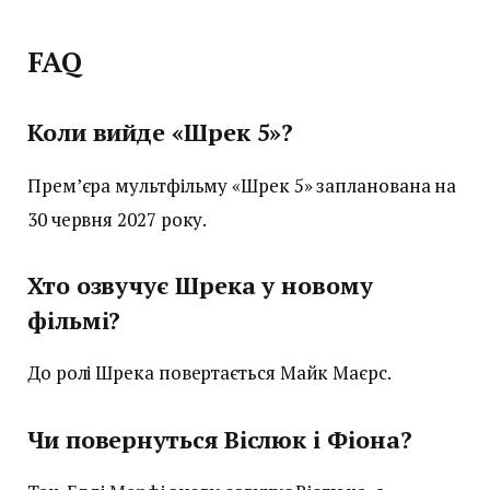
FAQ
Коли вийде «Шрек 5»?
Прем’єра мультфільму «Шрек 5» запланована на
30 червня 2027 року.
Хто озвучує Шрека у новому
фільмі?
До ролі Шрека повертається Майк Маєрс.
Чи повернуться Віслюк і Фіона?