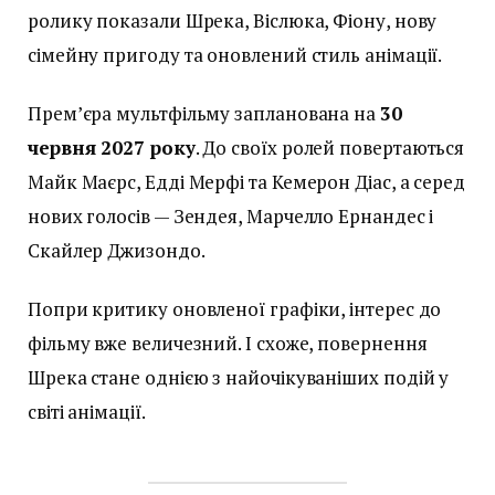
ролику показали Шрека, Віслюка, Фіону, нову
сімейну пригоду та оновлений стиль анімації.
Прем’єра мультфільму запланована на
30
червня 2027 року
. До своїх ролей повертаються
Майк Маєрс, Едді Мерфі та Кемерон Діас, а серед
нових голосів — Зендея, Марчелло Ернандес і
Скайлер Джизондо.
Попри критику оновленої графіки, інтерес до
фільму вже величезний. І схоже, повернення
Шрека стане однією з найочікуваніших подій у
світі анімації.