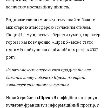
величезну ностальгійну цінність.
Водночас творцям доведеться знайти баланс
між старою атмосферою і сучасним стилем.
Якщо фільму вдасться зберегти гумор, характер
героїв і казкову іронію, «Шрек 5» може стати
одним із найгучніших анімаційних релізів 2027
року.
Фанати можуть сперечатися про дизайн, але
бажання знову побачити Шрека на екрані
виявилося сильнішим за сумніви.
Новий трейлер
«Шрека 5»
офіційно повернув
культову франшизу в інформаційний простір. У