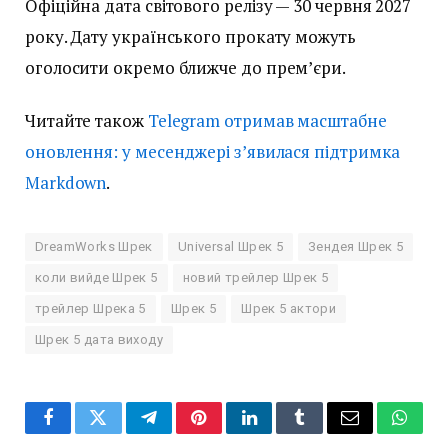
Офіційна дата світового релізу — 30 червня 2027
року. Дату українського прокату можуть
оголосити окремо ближче до прем’єри.
Читайте також
Telegram отримав масштабне
оновлення: у месенджері з’явилася підтримка
Markdown
.
DreamWorks Шрек
Universal Шрек 5
Зендея Шрек 5
коли вийде Шрек 5
новий трейлер Шрек 5
трейлер Шрека 5
Шрек 5
Шрек 5 актори
Шрек 5 дата виходу
Facebook
Twitter
Telegram
Pinterest
LinkedIn
Tumblr
Email
Whats