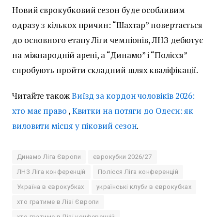
Новий єврокубковий сезон буде особливим
одразу з кількох причин: “Шахтар” повертається
до основного етапу Ліги чемпіонів, ЛНЗ дебютує
на міжнародній арені, а “Динамо” і “Полісся”
спробують пройти складний шлях кваліфікації.
Читайте також
Виїзд за кордон чоловіків 2026:
хто має право
,
Квитки на потяги до Одеси: як
виловити місця у піковий сезон
.
Динамо Ліга Європи
єврокубки 2026/27
ЛНЗ Ліга конференцій
Полісся Ліга конференцій
Україна в єврокубках
українські клуби в єврокубках
хто гратиме в Лізі Європи
хто гратиме в Лізі конференцій