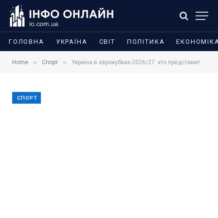
ГОЛОВНА
УКРАЇНА
СВІТ
ПОЛІТИКА
ЕКОНОМІК
»
»
Home
Спорт
Україна в єврокубках-2026/27: хто представить країну в турнірах УЄФА
СПОРТ