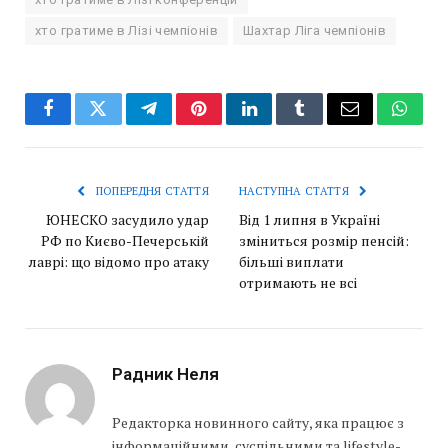
хто гратиме в Лізі чемпіонів
Шахтар Ліга чемпіонів
Facebook
Twitter
Telegram
Pinterest
LinkedIn
Tumblr
Email
Whats
ПОПЕРЕДНЯ СТАТТЯ
НАСТУПНА СТАТТЯ
ЮНЕСКО засудило удар
Від 1 липня в Україні
РФ по Києво-Печерській
зміниться розмір пенсій:
лаврі: що відомо про атаку
більші виплати
отримають не всі
Радник Неля
Редакторка новинного сайту, яка працює з
інформаційними, суспільними та lifestyle-