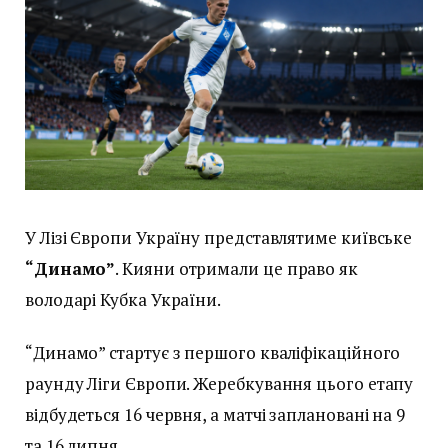
У Лізі Європи Україну представлятиме київське
“Динамо”
. Кияни отримали це право як
володарі Кубка України.
“Динамо” стартує з першого кваліфікаційного
раунду Ліги Європи. Жеребкування цього етапу
відбудеться 16 червня, а матчі заплановані на 9
та 16 липня.