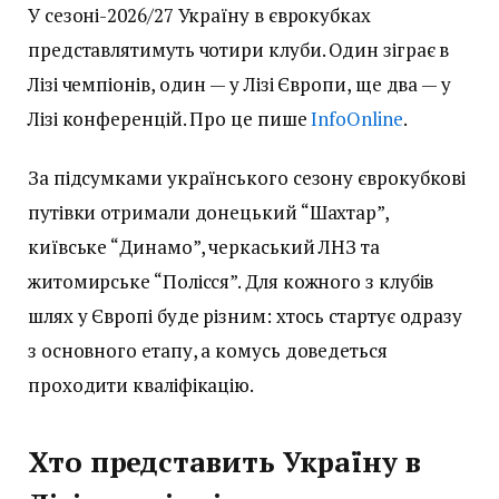
У сезоні-2026/27 Україну в єврокубках
представлятимуть чотири клуби. Один зіграє в
Лізі чемпіонів, один — у Лізі Європи, ще два — у
Лізі конференцій. Про це пише
InfoOnline
.
За підсумками українського сезону єврокубкові
путівки отримали донецький “Шахтар”,
київське “Динамо”, черкаський ЛНЗ та
житомирське “Полісся”. Для кожного з клубів
шлях у Європі буде різним: хтось стартує одразу
з основного етапу, а комусь доведеться
проходити кваліфікацію.
Хто представить Україну в