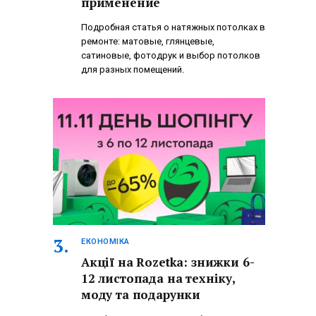
применение
Подробная статья о натяжных потолках в
ремонте: матовые, глянцевые,
сатиновые, фотодрук и выбор потолков
для разных помещений.
ЕКОНОМІКА
Акції на Rozetka: знижки 6-
12 листопада на техніку,
моду та подарунки