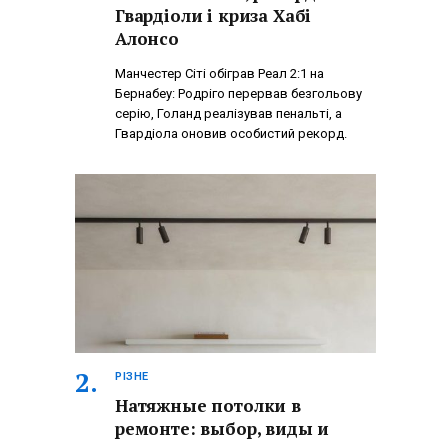
Гвардіоли і криза Хабі
Алонсо
Манчестер Сіті обіграв Реал 2:1 на
Бернабеу: Родріго перервав безгольову
серію, Голанд реалізував пенальті, а
Гвардіола оновив особистий рекорд.
РІЗНЕ
Натяжные потолки в
ремонте: выбор, виды и