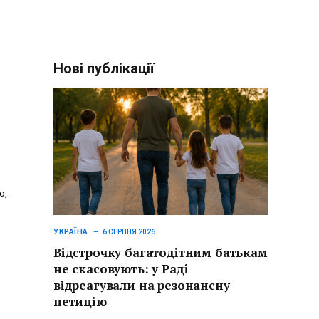
Нові публікації
о,
УКРАЇНА
6 СЕРПНЯ 2026
Відстрочку багатодітним батькам
не скасовують: у Раді
відреагували на резонансну
петицію