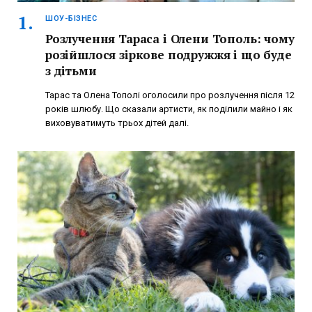
ШОУ-БІЗНЕС
Розлучення Тараса і Олени Тополь: чому
розійшлося зіркове подружжя і що буде
з дітьми
Тарас та Олена Тополі оголосили про розлучення після 12
років шлюбу. Що сказали артисти, як поділили майно і як
виховуватимуть трьох дітей далі.