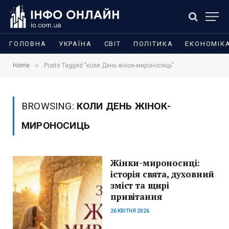
ГОЛОВНА
УКРАЇНА
СВІТ
ПОЛІТИКА
ЕКОНОМІК
»
Home
Posts Tagged "коли День жінок-мироносиць"
BROWSING:
КОЛИ ДЕНЬ ЖІНОК-
МИРОНОСИЦЬ
Жінки-мироносиці:
історія свята, духовний
зміст та щирі
привітання
26 КВІТНЯ 2026