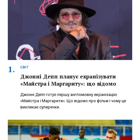
СВІТ
Джонні Депп планує екранізувати
«Майстра і Маргариту»: що відомо
Джонні Депп готує першу англомовну екранізацію
«Майстра і Маргарити». Що відомо про фільм і чому це
викликає суперечки.