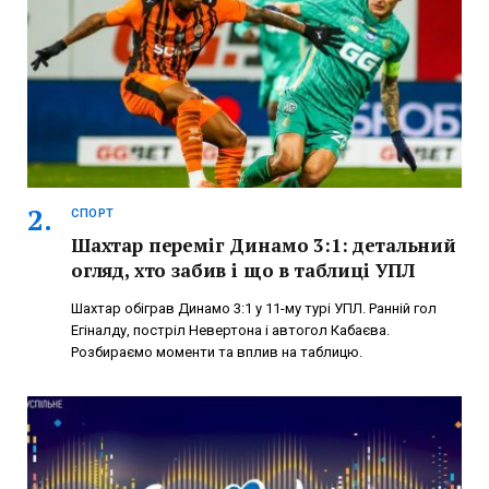
СПОРТ
Шахтар переміг Динамо 3:1: детальний
огляд, хто забив і що в таблиці УПЛ
Шахтар обіграв Динамо 3:1 у 11-му турі УПЛ. Ранній гол
Егіналду, постріл Невертона і автогол Кабаєва.
Розбираємо моменти та вплив на таблицю.