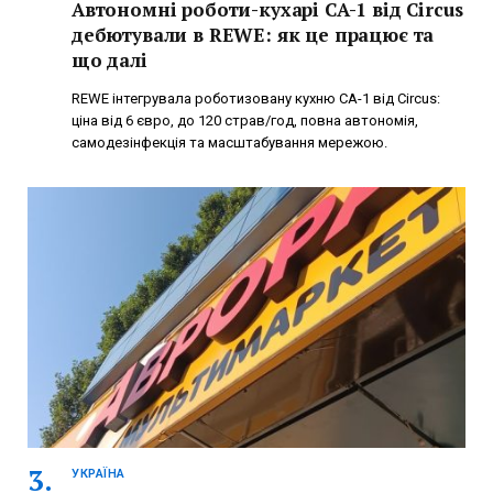
Автономні роботи-кухарі CA-1 від Circus
дебютували в REWE: як це працює та
що далі
REWE інтегрувала роботизовану кухню CA-1 від Circus:
ціна від 6 євро, до 120 страв/год, повна автономія,
самодезінфекція та масштабування мережою.
УКРАЇНА