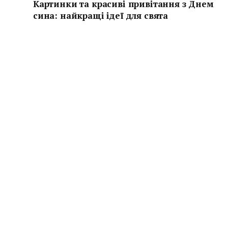
Картинки та красиві привітання з Днем
сина: найкращі ідеї для свята
Гарні привітання та картинки з Днем сина 2025. Ідеї, коли
святкують, як привітати та що написати у листівці.
Красиві й теплі побажання для сина.
Facebook
X
Instagram
(Twitter)
© 2026 Io.com.ua. Усі права захищено.