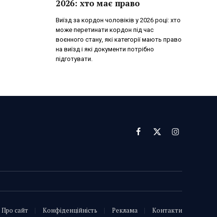
2026: хто має право
Виїзд за кордон чоловіків у 2026 році: хто
може перетинати кордон під час
воєнного стану, які категорії мають право
на виїзд і які документи потрібно
підготувати.
Facebook
X
Instagram
(Twitter)
Про сайт
Конфіденційність
Реклама
Контакти