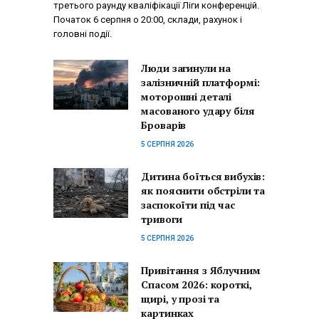
третього раунду кваліфікації Ліги конференцій.
Початок 6 серпня о 20:00, склади, рахунок і
головні події.
Люди загинули на
залізничній платформі:
моторошні деталі
масованого удару біля
Броварів
5 СЕРПНЯ 2026
Дитина боїться вибухів:
як пояснити обстріли та
заспокоїти під час
тривоги
5 СЕРПНЯ 2026
Привітання з Яблучним
Спасом 2026: короткі,
щирі, у прозі та
картинках