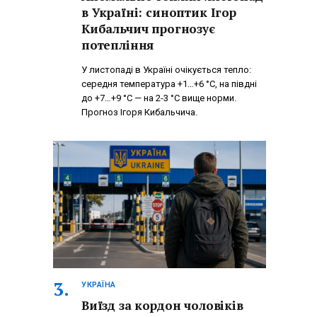
в Україні: синоптик Ігор
Кибальчич прогнозує
потепління
У листопаді в Україні очікується тепло:
середня температура +1…+6 °C, на півдні
до +7…+9 °C — на 2-3 °C вище норми.
Прогноз Ігоря Кибальчича.
УКРАЇНА
Виїзд за кордон чоловіків