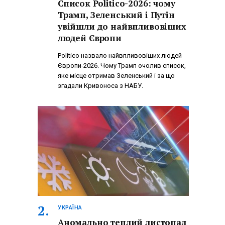
Список Politico-2026: чому
Трамп, Зеленський і Путін
увійшли до найвпливовіших
людей Європи
Politico назвало найвпливовіших людей
Європи-2026. Чому Трамп очолив список,
яке місце отримав Зеленський і за що
згадали Кривоноса з НАБУ.
УКРАЇНА
Аномально теплий листопад