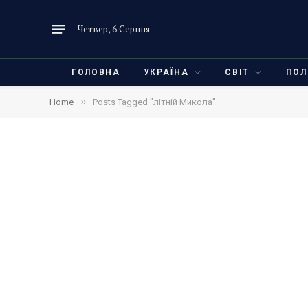
Четвер, 6 Серпня
ГОЛОВНА
УКРАЇНА
СВІТ
ПОЛ
»
Home
Posts Tagged "літній Микола"