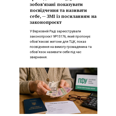
зобов’язані показувати
посвідчення та називати
себе, — ЗМІ із посиланням на
законопроєкт
У Верховній Раді зареєстрували
законопроєкт №15176, який пропонує
обов’язкові жетони для ТЦК, показ
посвідчення на вимогу громадянина та
обов’язок називати себе під час
звернення.