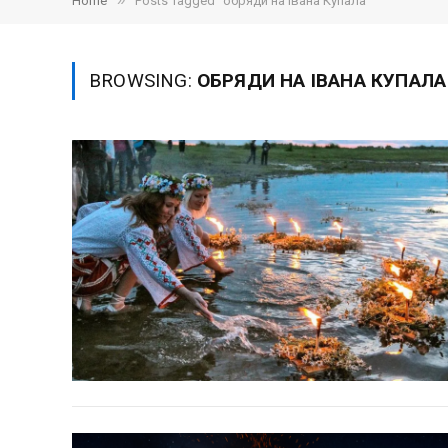
»
Home
Posts Tagged "обряди на Івана Купала"
BROWSING:
ОБРЯДИ НА ІВАНА КУПАЛА