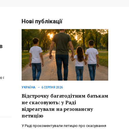
Нові публікації
в
ю і
УКРАЇНА
6 СЕРПНЯ 2026
Відстрочку багатодітним батькам
не скасовують: у Раді
відреагували на резонансну
петицію
У Раді прокоментували петицію про скасування