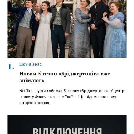
ШОУ-БІЗНЕС
Новий 5 сезон «Бріджертонів» уже
знімають
Netflix запустив зйомки 5 сезону «Бріджертонів». У центрі
сюжету Франческа, а не Елоїза. Що відомо про нову
історію кохання.