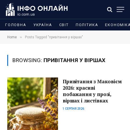
ГОЛОВНА
УКРАЇНА
СВІТ
ПОЛІТИКА
ЕКОНОМІК
»
Home
Posts Tagged "привітання у віршах"
BROWSING:
ПРИВІТАННЯ У ВІРШАХ
Привітання з Маковієм
2026: красиві
побажання у прозі,
віршах і листівках
1 СЕРПНЯ 2026