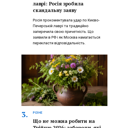
лаврі: Росія зробила
скандальну заяву
Росія прокоментувала удар по Києво-
Печерській лаврі та традиційно
заперечила свою причетність. Що
заявили в РФ і як Москва намагається
перекласти відповідальність.
РІЗНЕ
Що не можна робити на
Трійцю 2026: заборони, які