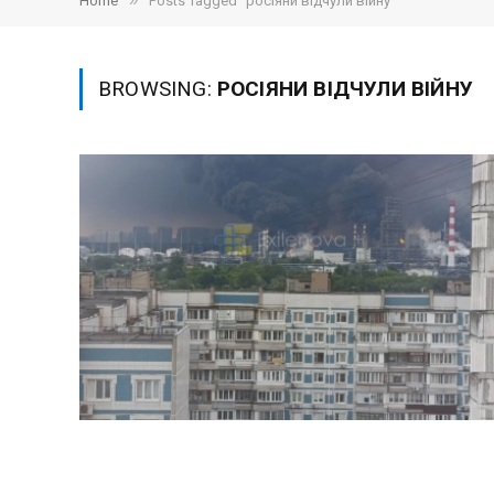
»
Home
Posts Tagged "росіяни відчули війну"
BROWSING:
РОСІЯНИ ВІДЧУЛИ ВІЙНУ