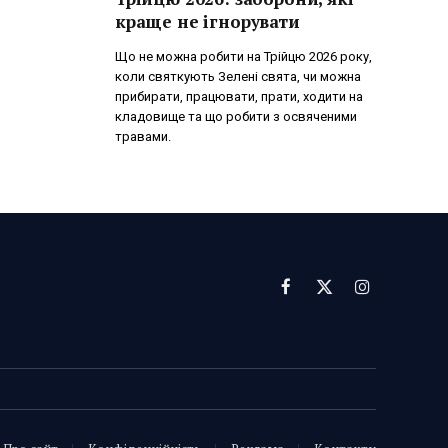
краще не ігнорувати
Що не можна робити на Трійцю 2026 року,
коли святкують Зелені свята, чи можна
прибирати, працювати, прати, ходити на
кладовище та що робити з освяченими
травами.
Facebook
X
Instagram
(Twitter)