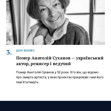
ШОУ-БІЗНЕС
Помер Анатолій Суханов — український
актор, режисер і ведучий
Помер Анатолій Суханов у 53 роки. Хто він, що відомо
про смерть артиста, у яких проєктах працював і чим його
пам’ятатимуть.